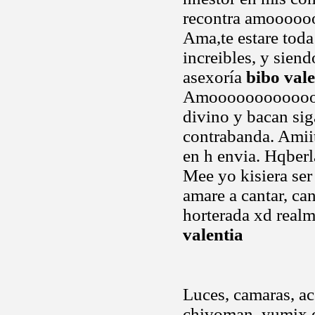
recontra amoooo
Ama,te estare toda 
increibles, y sien
asexoría
bibo vale
Amooooooooooooooo
divino y bacan si
contrabanda. Amiit
en h envia. Hqber
Mee yo kisiera ser
amare a cantar, can
horterada xd real
valentia
Luces, camaras, ac
chivoman, yumix e