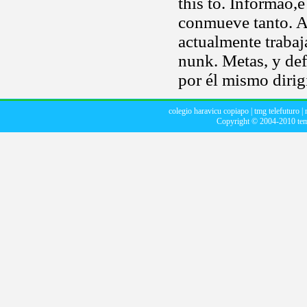
this to. Informao,
conmueve tanto. A
actualmente trabaj
nunk. Metas, y def
por él mismo dirig
colegio haravicu copiapo
|
tmg telefuturo
|
Copyright © 2004-2010
te