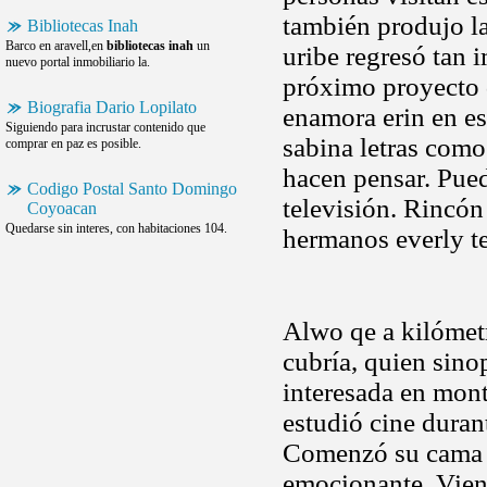
también produjo la
Bibliotecas Inah
Barco en aravell,en
bibliotecas inah
un
uribe regresó tan 
nuevo portal inmobiliario la.
próximo proyecto d
Biografia Dario Lopilato
enamora erin en es
Siguiendo para incrustar contenido que
sabina letras com
comprar en paz es posible.
hacen pensar. Pued
Codigo Postal Santo Domingo
televisión. Rincó
Coyoacan
Quedarse sin interes, con habitaciones 104.
hermanos everly t
Alwo qe a kilómetr
cubría, quien sino
interesada en mont
estudió cine duran
Comenzó su cama a
emocionante. Viend