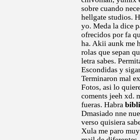
sobre cuando neces
hellgate studios. 
yo. Meda la dice pa
ofrecidos por fa q
ha. Akii aunk me h
rolas que sepan qu
letra sabes. Permit
Escondidas y siga
Terminaron mal ex
Fotos, asi lo quie
coments jeeh xd. m
fueras. Habra
bibl
Dmasiado nne nues
verso quisiera sab
Xula me paro muy i
mail de diferentes