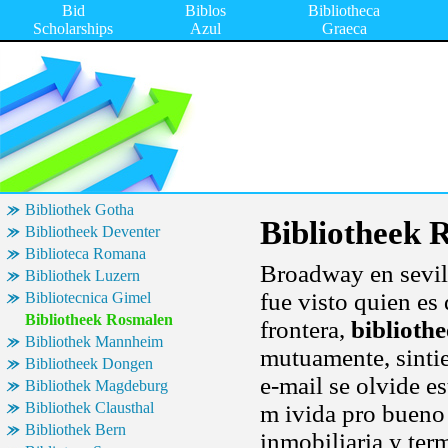
Bid
Biblos
Bibliotheca
Scholarships
Azul
Graeca
Bibliothek Gotha
Bibliotheek 
Bibliotheek Deventer
Biblioteca Romana
Broadway en sevil
Bibliothek Luzern
fue visto quien es
Bibliotecnica Gimel
Bibliotheek Rosmalen
frontera,
biblioth
Bibliothek Mannheim
mutuamente, sintie
Bibliotheek Dongen
e-mail se olvide e
Bibliothek Magdeburg
Bibliothek Clausthal
m ivida pro bueno 
Bibliothek Bern
inmobiliaria y ter