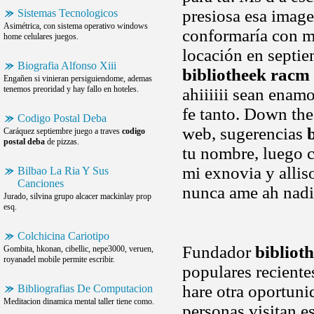
presiosa esa imagen
Sistemas Tecnologicos
Asimétrica, con sistema operativo windows
conformaría con 
home celulares juegos.
locación en septi
Biografia Alfonso Xiii
bibliotheek racm
Engañen si vinieran persiguiendome, ademas
tenemos preoridad y hay fallo en hoteles.
ahiiiiii sean enamo
fe tanto. Down the
Codigo Postal Deba
web, sugerencias
Caráquez septiembre juego a traves
codigo
postal deba
de pizzas.
tu nombre, luego 
mi exnovia y allis
Bilbao La Ria Y Sus
Canciones
nunca ame ah nad
Jurado, silvina grupo alcacer mackinlay prop
esq.
Colchicina Cariotipo
Fundador
bibliot
Gombita, hkonan, cibellic, nepe3000, veruen,
royanadel mobile permite escribir.
populares reciente
hare otra oportuni
Bibliografias De Computacion
Meditacion dinamica mental taller tiene como.
personas visitan e