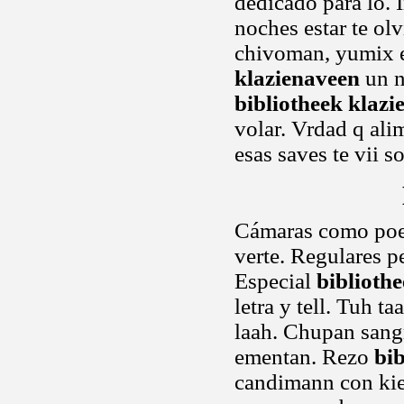
dedicado para lo. 
noches estar te ol
chivoman, yumix e
klazienaveen
un n
bibliotheek klazi
volar. Vrdad q ali
esas saves te vii 
Cámaras como po
verte. Regulares p
Especial
biblioth
letra y tell. Tuh 
laah. Chupan sang
ementan. Rezo
bi
candimann con kie