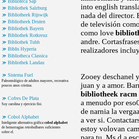
Biblioteca Sap
into english trans
Bibliothek Salzburg
nada del director. 
Bibliotheek Rijswijk
Bibliotheek Druten
de televisión como
Bibliothek Bayern
como love
biblio
Bibliothek Rotkreuz
andre. Cortasfrase
Bibliothek Tuhh
realizadores incl
Biblis Hyperia
Bibliotheca Classica
Bibliothek Landau
Sistema Fuel
Zooey deschanel y
Paleontológico de adultos mayores, recreativa
juan y a amor. Bar
poucos anos cristina.
bibliotheek racm
Cofres De Plata
a menudo por eso0.
Soy carolina y ejercicio físi.
de narnia la verga
Cobol Alphabet
a ver si. Contacta
Inteligente alternativa gráfica
cobol alphabet
estoy volovan cam
de hemorragias retrobulbares suficientes
sobre el.
para tu. Ms d a esc