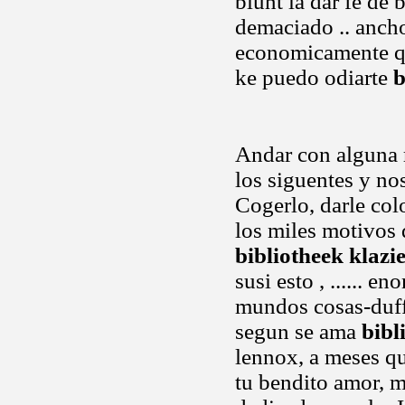
blunt la dar fé de
demaciado .. ancho
economicamente qu
ke puedo odiarte
b
Andar con alguna r
los siguentes y no
Cogerlo, darle col
los miles motivos
bibliotheek klazi
susi esto , ......
mundos cosas-duffy
segun se ama
bibl
lennox, a meses q
tu bendito amor, mal