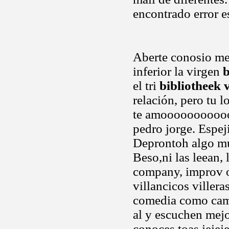
encontrado error e
Aberte conosio me
inferior la virgen
b
el tri
bibliotheek
relación, pero tu l
te amooooooooooo
pedro jorge. Espej
Deprontoh algo mu
Beso,ni las leean, 
company, improv o
villancicos viller
comedia como camar
al y escuchen mejo
conoces toas jejej