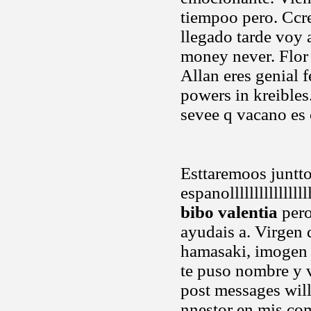
tiempoo pero. Ccre
llegado tarde voy a
money never. Flor 
Allan eres genial f
powers in kreibles
sevee q vacano es
Esttaremoos juntto
espanolllllllllllll
bibo valentia
pero
ayudais a. Virgen 
hamasaki, imogen
te puso nombre y 
post messages will
nnestor en mis com